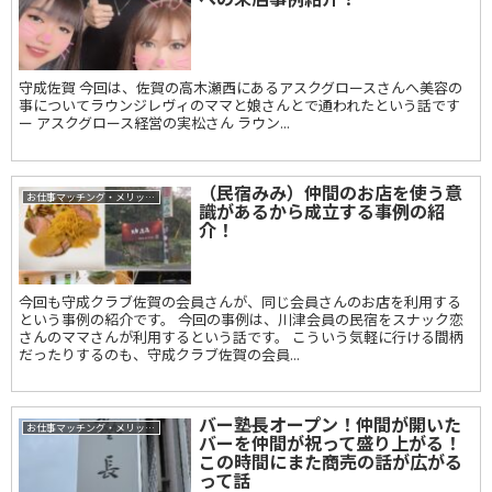
守成佐賀 今回は、佐賀の高木瀬西にあるアスクグロースさんへ美容の
事についてラウンジレヴィのママと娘さんとで通われたという話です
ー アスクグロース経営の実松さん ラウン...
（民宿みみ）仲間のお店を使う意
お仕事マッチング・メリット事例
識があるから成立する事例の紹
介！
今回も守成クラブ佐賀の会員さんが、同じ会員さんのお店を利用する
という事例の紹介です。 今回の事例は、川津会員の民宿をスナック恋
さんのママさんが利用するという話です。 こういう気軽に行ける間柄
だったりするのも、守成クラブ佐賀の会員...
バー塾長オープン！仲間が開いた
お仕事マッチング・メリット事例
バーを仲間が祝って盛り上がる！
この時間にまた商売の話が広がる
って話