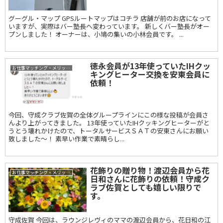
グーグル・マップ GPSルートマップはコチラ 店舗が前のお店になって
いますが、実際はバー塾長へ変わっています。 新しくバー塾長がオー
プンしました！ オーナーは、小鳩の集いの小林会員です。 ...
徳永会員が13年使っていたIHクッ
お仕事マッチング・メリット事例
キングヒーター交換を安東会員に
依頼！
今回、守成クラブ佐賀の全体グループラインにこの様な投稿が会員さ
んより上がってきました。 13年使っていたIHクッキングヒーターがと
うとう壊れかけたので、トータルサービスＳＡＴの安東さんにお願い
致しました〜！ 素早い作業で素晴らし...
花飾りの贈り物！渡辺会員から花
お仕事マッチング・メリット事例
日和さんに花飾りの依頼！守成ク
ラブ佐賀としても嬉しい限りで
す。
守成佐賀 今回は、ラウンジレヴィのママの渡辺会員から、花日和の江