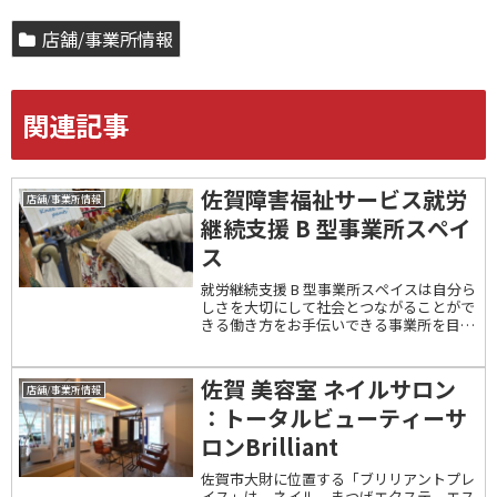
店舗/事業所情報
関連記事
佐賀障害福祉サービス就労
店舗/事業所情報
継続支援 B 型事業所スペイ
ス
就労継続支援 B 型事業所スペイスは自分ら
しさを大切にして社会とつながることがで
きる働き方をお手伝いできる事業所を目指
し開設しました。ご利用者の得意なことや
好きなことを一緒になって発掘し、一人ひ
とりの夢や目標を叶えて欲しい。”好きを
佐賀 美容室 ネイルサロン
店舗/事業所情報
仕事に”...
：トータルビューティーサ
ロンBrilliant
佐賀市大財に位置する「ブリリアントプレ
イス」は、ネイル、まつげエクステ、エス