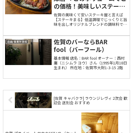
の価格！美味しいステーキ
を佐賀で食べるならステー
佐賀の美味くて安いステーキ屋と言えば
【ステーキまる】低温調理でじっくりと旨
キまる兵庫店！
味を出しオリジナルブレンドの調味料で下
ごしらえして特製スパイスで仕上げる旨さ
と価格で人気のお店です。佐賀市兵庫南に
位置する「ステーキまる 兵庫店」は、質
佐賀のバーならBAR
店舗/事業所情報
の高いお肉を手...
fool（バーフール）
基本情報 店名：BAR fool オーナー：西村
庸（ニシムラ ヨウ）さん（1995年1月18日
生まれ） 所在地：佐賀市大財1-3-15 2階
[佐賀 キャバクラ] ラウンジレヴィ 2次会 歓
迎会 送別会 おすすめ