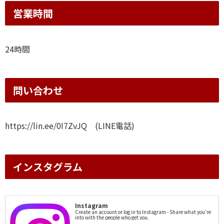
営業時間
24時間
問い合わせ
https://lin.ee/0I7ZvJQ (LINE電話)
インスタグラム
Instagram
Create an account or log in to Instagram - Share what you're
into with the people who get you.