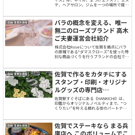
テ、ヘアサロン、ジムを一つの場所で提供
するトータルビューティーサロンです。当
サロンでは、ジェルネイルが特に人気で、
毎月新しいデザインを更新し、お得な価格
バラの概念を変える、唯一
店舗/事業所情報
でご提供して...
無二のローズブランド 高木
ご夫妻運営会社紹介
株式会社Roseについて佐賀を拠点にバラ
の原種である“ダマスクローズ”を使った特
別な商品づくりを行うブランドの会社で
す。高木資子会員が運営している会社で
す。主な事業内容：守成クラブ佐賀世界で
も希少とされる「ブルガリア産ダマスクロ
佐賀で作るをカタチにする
店舗/事業所情報
ーズ」を原料...
スタンプ・印刷・オリジナ
ルグッズの専門店
【HANKICHI（ハンキ
佐賀駅すぐそばにある《HANKICHI》は、
印鑑からオリジナルノベルティまで、“つ
チ）】
くりたい”を叶える頼れる街のパートナー
です。🖋 印鑑・スタンプのプロショップ
人生の節目に欠かせない実印や銀行印、日
常使いの認印・角印・シャチハタなど、用
佐賀でステーキなら まる兵
店舗/事業所情報
途に合...
庫店へ このボリュームでこ